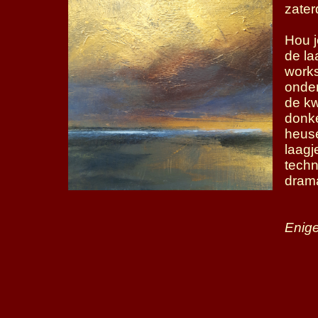
zater
Hou j
de la
works
onder
de kw
donke
heuse
laagj
techn
drama
Enige