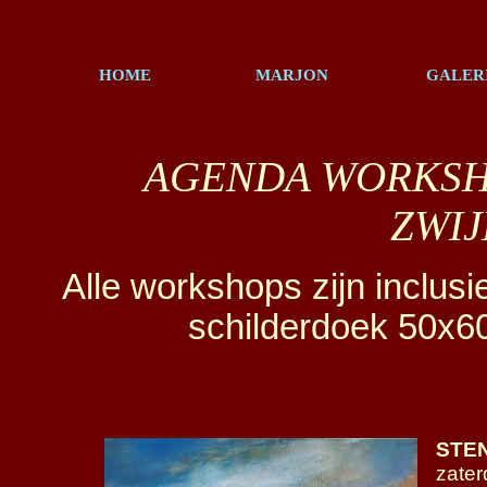
HOME
MARJON
GALER
AGENDA WORKSHOP
ZWI
Alle workshops zijn inclus
schilderdoek 50x60,
STE
zater