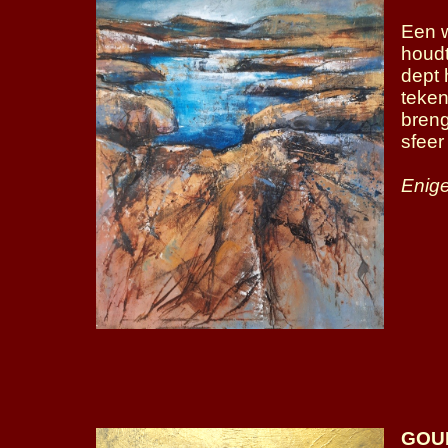
Een w
houdt
dept 
teken
breng
sfeer
Enige
GOUD